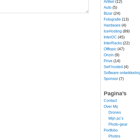
Artikel
(12)
Auto
(5)
Bizar
(24)
Fotografie
(13)
Hardware
(4)
IceHosting
(89)
InterDC
(45)
InterRacks
(22)
Offtopic
(47)
Onzin
(9)
Prive
(14)
Self hosted
(4)
Software ontwikkelin
Sponsor
(7)
Pagina’s
Contact
Over Mij
Drones
Mijn pc’s
Photo-gear
Portfolio
Photos