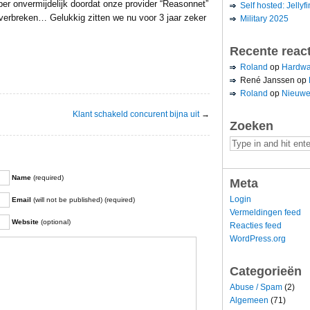
r onvermijdelijk doordat onze provider “Reasonnet”
Self hosted: Jellyfi
 verbreken… Gelukkig zitten we nu voor 3 jaar zeker
Military 2025
Recente reac
Roland
op
Hardwa
René Janssen
op
Roland
op
Nieuwe
Klant schakeld concurent bijna uit
→
Zoeken
Name
(required)
Meta
Login
Email
(will not be published) (required)
Vermeldingen feed
Website
(optional)
Reacties feed
WordPress.org
Categorieën
Abuse / Spam
(2)
Algemeen
(71)