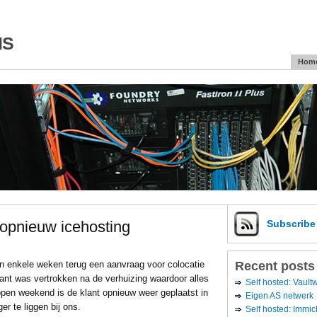
is
Hom
t opnieuw icehosting
Subscrib
Recent posts
en enkele weken terug een aanvraag voor colocatie
ant was vertrokken na de verhuizing waardoor alles
Self hosted: Vaul
lopen weekend is de klant opnieuw weer geplaatst in
Eigen AS netwerk
er te liggen bij ons.
Self hosted: Immic