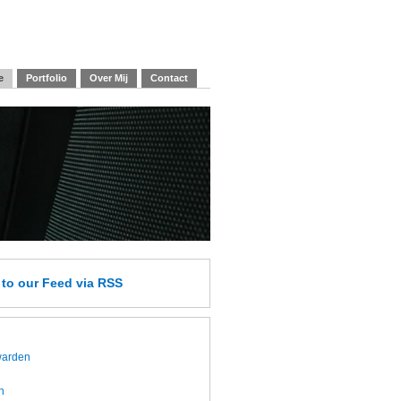
e
Portfolio
Over Mij
Contact
e
to our Feed
via RSS
twarden
h