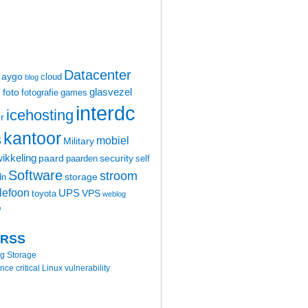
Datacenter
aygo
cloud
blog
glasvezel
foto
m
fotografie
games
interdc
icehosting
r
kantoor
mobiel
6
Military
ikkeling
paard
security
paarden
self
Software
stroom
storage
dn
elefoon
UPS
VPS
toyota
weblog
e
 RSS
ng Storage
 critical Linux vulnerability