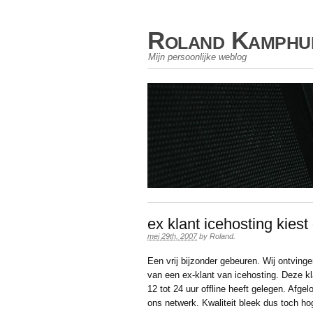
Roland Kamphu
Mijn persoonlijke weblog
ex klant icehosting kies
mei 29th, 2007
by
Roland
.
Een vrij bijzonder gebeuren. Wij ontving
van een ex-klant van icehosting. Deze kl
12 tot 24 uur offline heeft gelegen. Afge
ons netwerk. Kwaliteit bleek dus toch hog