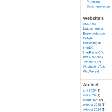
Projecten
Saxion-projecten
Website's
AS42093
Datacenterpics
Enzovoorts.com
Icebyte
IceHosting.nl
InterDC
InterRacks C.V.
PWS-Robotica
Tweakers.net
WebhostingTalk
WebWereld
Archief
juni 2026
(1)
mei 2026
(1)
maart 2026
(2)
oktober 2025
(1)
oktober 2024
(1)