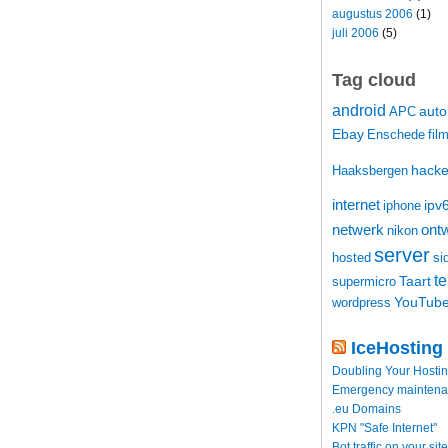
augustus 2006
(1)
juli 2006
(5)
Tag cloud
android
auto
APC
Ebay
Enschede
fil
hacke
Haaksbergen
internet
ipv
iphone
netwerk
ontw
nikon
server
hosted
si
t
Taart
supermicro
YouTub
wordpress
IceHosting
Doubling Your Hosti
Emergency maintenance
.eu Domains
KPN "Safe Internet"
Bot traffic on your site