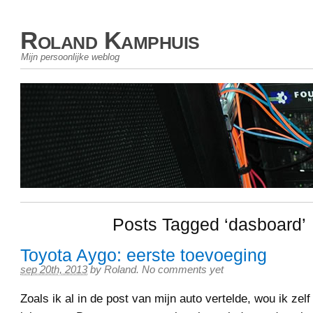
Roland Kamphuis
Mijn persoonlijke weblog
Posts Tagged ‘dasboard’
Toyota Aygo: eerste toevoeging
sep 20th, 2013
by
Roland
.
No comments yet
Zoals ik al in de post van mijn auto vertelde, wou ik zel